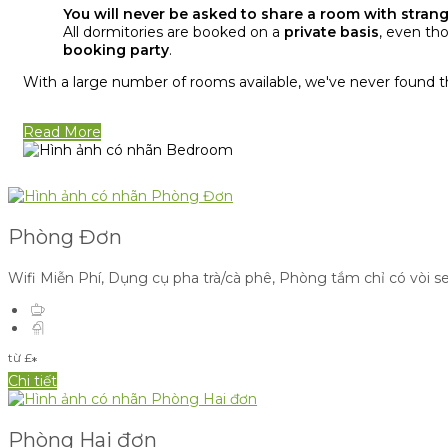
You will never be asked to share a room with strang
All dormitories are booked on a
private basis
, even tho
booking party
.
With a large number of rooms available, we've never found 
Read More
Phòng Đơn
Wifi Miễn Phí
,
Dụng cụ pha trà/cà phê
,
Phòng tắm chỉ có vòi s
từ
£
*
Chi tiết
Phòng Hai đơn