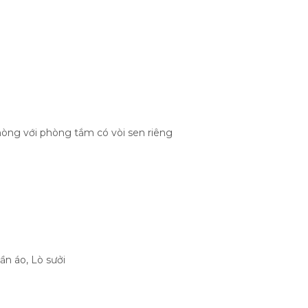
òng với phòng tắm có vòi sen riêng
ần áo
,
Lò sưởi