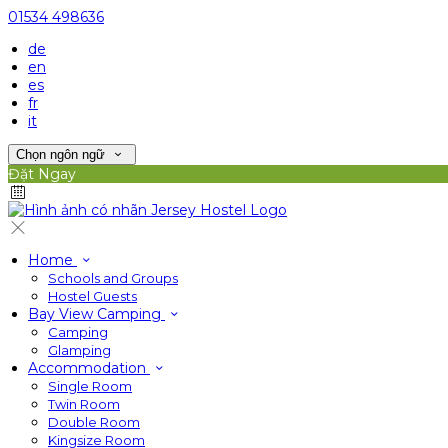
01534 498636
de
en
es
fr
it
Chọn ngôn ngữ
Đặt Ngay
Home
Schools and Groups
Hostel Guests
Bay View Camping
Camping
Glamping
Accommodation
Single Room
Twin Room
Double Room
Kingsize Room