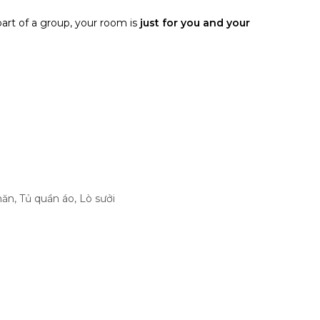
part of a group, your room is
just for you and your
hăn
,
Tủ quần áo
,
Lò sưởi