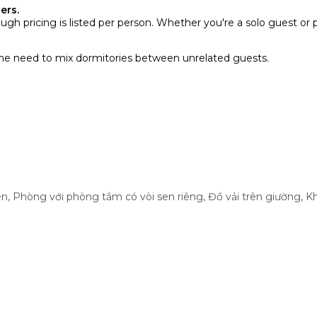
ers.
ugh pricing is listed per person. Whether you're a solo guest or 
the need to mix dormitories between unrelated guests.
en
,
Phòng với phòng tắm có vòi sen riêng
,
Đồ vải trên giường
,
K