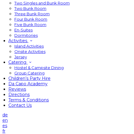
Two Singles and Bunk Room
Two Bunk Room
Three Bunk Room
Four Bunk Room
Five Bunk Room
En-Suites
Dormitories
Activities
Island Activities
Onsite Activities
Jersey
Catering
Hostel & Campsite Dining
Group Catering
Children’s Party Hire
Da Capo Academy
Reviews
Directions
Terms & Conditions
Contact Us
de
en
es
fr