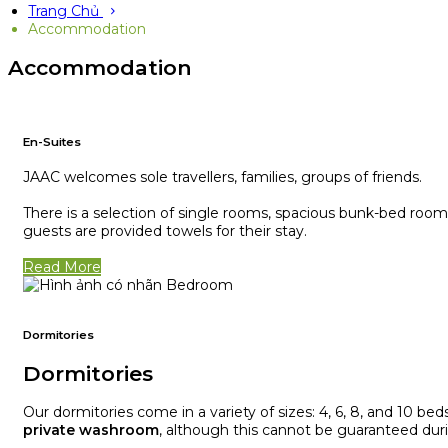
Trang Chủ
Accommodation
Accommodation
En-Suites
JAAC welcomes sole travellers, families, groups of friends.
There is a selection of single rooms, spacious bunk-bed rooms
guests are provided towels for their stay.
Read More
Dormitories
Dormitories
Our dormitories come in a variety of sizes: 4, 6, 8, and 10 
private washroom
, although this cannot be guaranteed dur