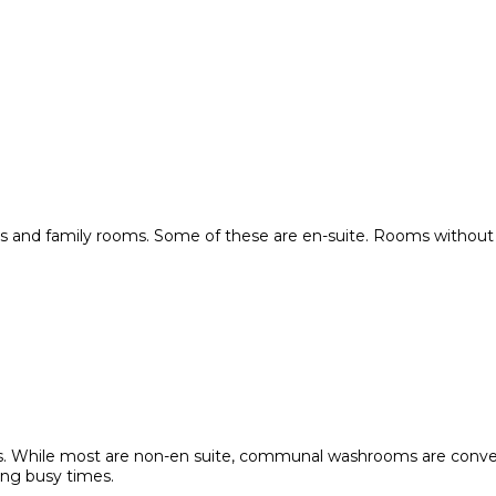
 and family rooms. Some of these are en-suite. Rooms without en-
beds. While most are non-en suite, communal washrooms are conven
ing busy times.