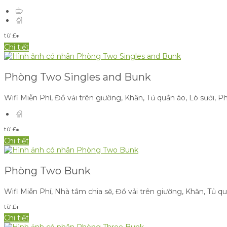
từ
£
*
Chi tiết
Phòng Two Singles and Bunk
Wifi Miễn Phí
,
Đồ vải trên giường
,
Khăn
,
Tủ quần áo
,
Lò sưởi
,
Ph
từ
£
*
Chi tiết
Phòng Two Bunk
Wifi Miễn Phí
,
Nhà tắm chia sẽ
,
Đồ vải trên giường
,
Khăn
,
Tủ qu
từ
£
*
Chi tiết